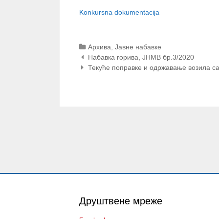
Konkursna dokumentacija
Categories
Архива
,
Јавне набавке
Post
Набавка горива, ЈНМВ бр.3/2020
navigation
Текуће поправке и одржавање возила с
Друштвене мреже