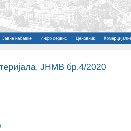
Јавне набавке
Инфо сервис
Ценовник
Комерцијалн
теријала, ЈНМВ бр.4/2020
l