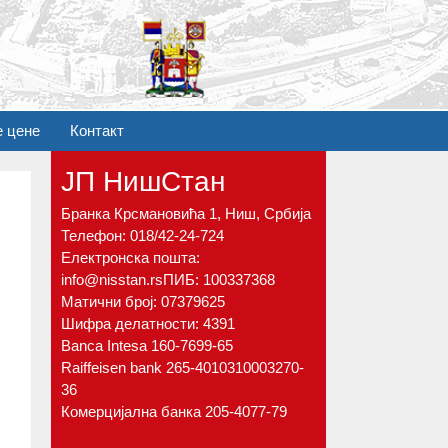
е цене
Контакт
ЈП НишСтан
Бранка Крсмановића 1, Ниш, Србија
Телефон:
018/42-24-724
Електронска пошта:
info@nisstan.rs
ПИБ: 100337368
Матични број: 07379625
Шифра делатности: 4391
Banca Intesa 160-7699-65
Raiffeisen bank 265-4010310003270-
36
Комерцијална банка 205-4077-79