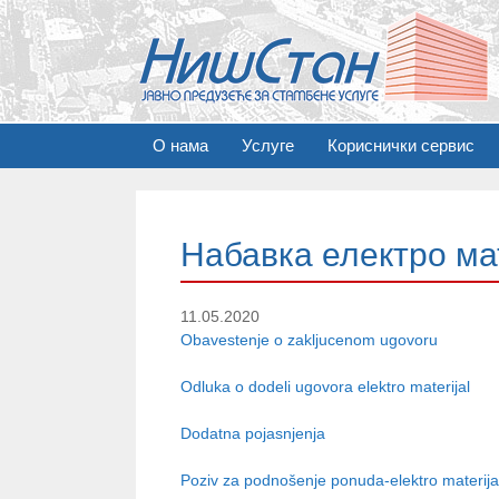
S
О нама
Услуге
Кориснички сервис
k
i
p
t
Набавка електро ма
o
c
o
11.05.2020
n
Obavestenje o zakljucenom ugovoru
t
e
Odluka o dodeli ugovora elektro materijal
n
t
Dodatna pojasnjenja
Poziv za podnošenje ponuda-elektro materija