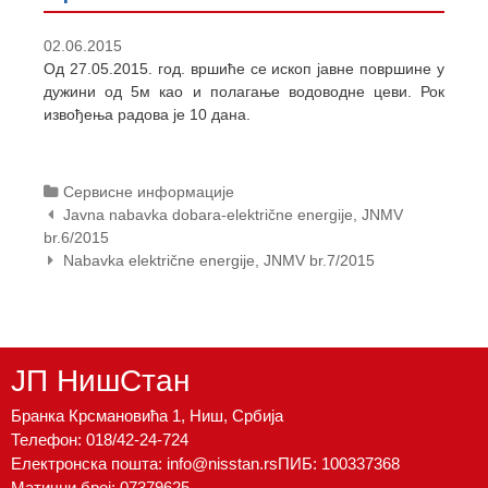
t
e
02.06.2015
n
Од 27.05.2015. год. вршиће се ископ јавне површине у
t
дужини од 5м као и полагање водоводне цеви. Рок
извођења радова је 10 дана.
Categories
Сервисне информације
Post
Javna nabavka dobara-električne energije, JNMV
navigation
br.6/2015
Nabavka električne energije, JNMV br.7/2015
ЈП НишСтан
Бранка Крсмановића 1, Ниш, Србија
Телефон:
018/42-24-724
Електронска пошта:
info@nisstan.rs
ПИБ: 100337368
Матични број: 07379625