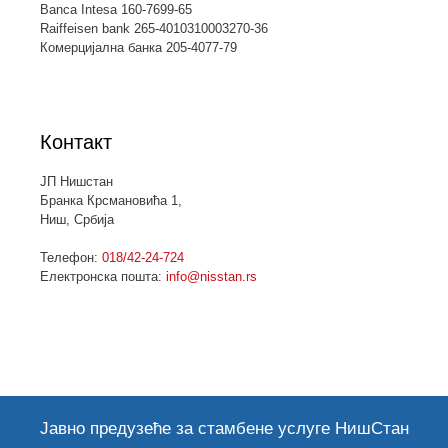
Banca Intesa 160-7699-65
Raiffeisen bank 265-4010310003270-36
Комерцијална банка 205-4077-79
Контакт
ЈП Нишстан
Бранка Крсмановића 1,
Ниш, Србија
Телефон:
018/42-24-724
Електронска пошта:
info@nisstan.rs
Јавно предузеће за стамбене услуге НишСтан