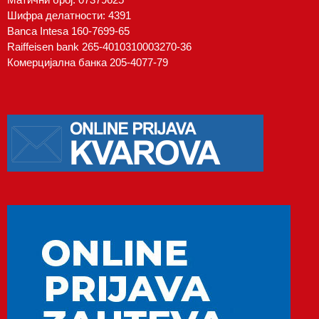
Шифра делатности: 4391
Banca Intesa 160-7699-65
Raiffeisen bank 265-4010310003270-36
Комерцијална банка 205-4077-79