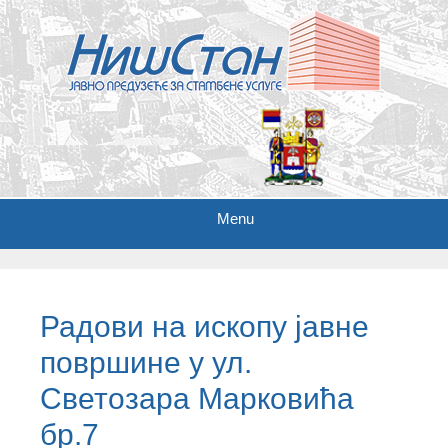
Menu
S
k
i
Радови на ископу јавне
p
t
површине у ул.
o
c
Светозара Марковића
o
бр.7
n