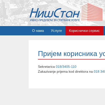
S
О нама
Услуге
Кориснички сервис
k
i
p
t
Пријем корисника у
o
c
o
Sekretarica
018/3405-110
n
Zakazivanje prijema kod direktora na
018 34
t
e
n
t