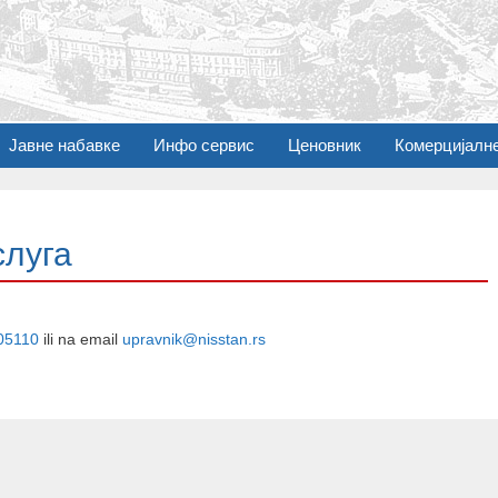
Јавне набавке
Инфо сервис
Ценовник
Комерцијалн
слуга
05110
ili na email
upravnik@nisstan.rs