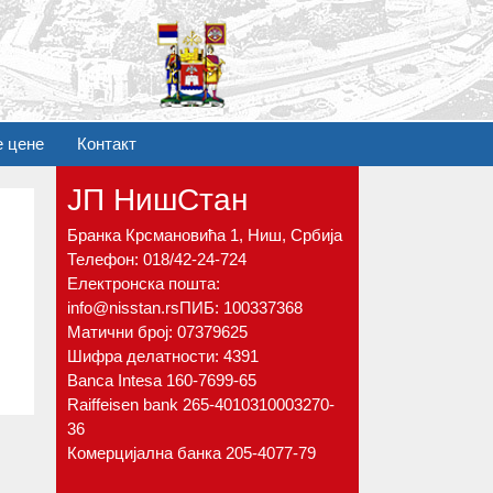
е цене
Контакт
ЈП НишСтан
Бранка Крсмановића 1, Ниш, Србија
Телефон:
018/42-24-724
Електронска пошта:
info@nisstan.rs
ПИБ: 100337368
Матични број: 07379625
Шифра делатности: 4391
Banca Intesa 160-7699-65
Raiffeisen bank 265-4010310003270-
36
Комерцијална банка 205-4077-79