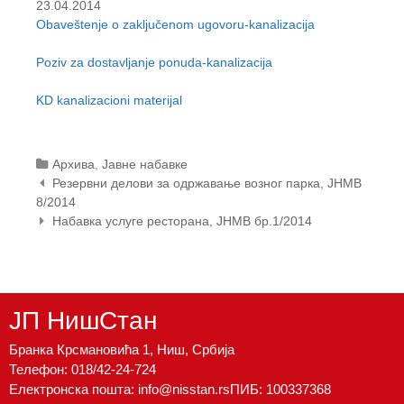
23.04.2014
t
Obaveštenje o zaključenom ugovoru-kanalizacija
e
n
Poziv za dostavljanje ponuda-kanalizacija
t
KD kanalizacioni materijal
Categories
Архива
,
Јавне набавке
Post
Резервни делови за одржавање возног парка, ЈНМВ
navigation
8/2014
Набавка услуге ресторана, ЈНМВ бр.1/2014
ЈП НишСтан
Бранка Крсмановића 1, Ниш, Србија
Телефон:
018/42-24-724
Електронска пошта:
info@nisstan.rs
ПИБ: 100337368