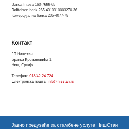
Banca Intesa 160-7699-65
Raiffeisen bank 265-4010310003270-36
Комерцијална банка 205-4077-79
Контакт
ЈП Нишстан
Бранка Крсмановића 1,
Ниш, Србија
Телефон:
018/42-24-724
Електронска пошта:
info@nisstan.rs
Јавно предузеће за стамбене услуге НишСтан