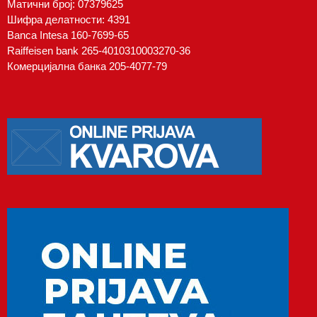
Матични број: 07379625
Шифра делатности: 4391
Banca Intesa 160-7699-65
Raiffeisen bank 265-4010310003270-36
Комерцијална банка 205-4077-79