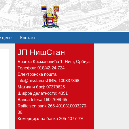
е цене
Контакт
ЈП НишСтан
Бранка Крсмановића 1, Ниш, Србија
Телефон:
018/42-24-724
Електронска пошта:
info@nisstan.rs
ПИБ: 100337368
Матични број: 07379625
Шифра делатности: 4391
Banca Intesa 160-7699-65
Raiffeisen bank 265-4010310003270-
36
Комерцијална банка 205-4077-79