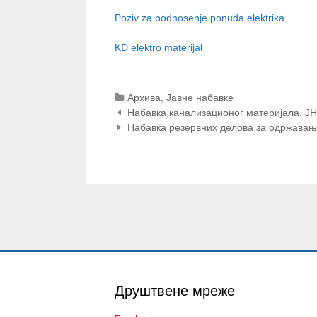
Poziv za podnosenje ponuda elektrika
KD elektro materijal
Categories
Архива
,
Јавне набавке
Post
Набавка канализационог материјала, Ј
navigation
Набавка резервних делова за одржавање
Друштвене мреже