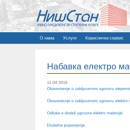
S
О нама
Услуге
Кориснички сервис
k
i
p
t
Набавка електро ма
o
c
o
11.04.2016
n
Obavestenje o zakljucenom ugovoru stepenis
t
e
Obavestenje o zakljucenom ugovoru elektro m
n
t
Odluka o dodeli ugovora elektro materijal
Dodatna pojasnjenja