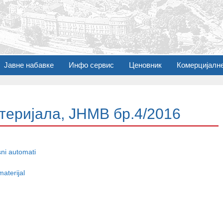
Јавне набавке
Инфо сервис
Ценовник
Комерцијалн
теријала, ЈНМВ бр.4/2016
ni automati
aterijal