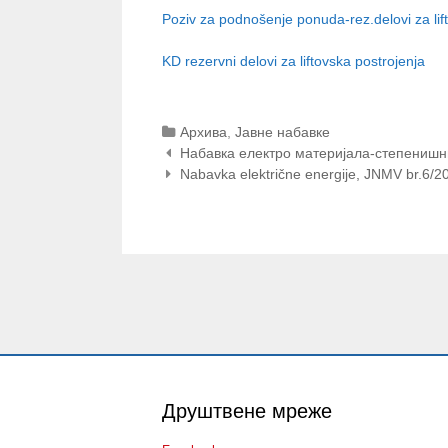
Poziv za podnošenje ponuda-rez.delovi za lif
KD rezervni delovi za liftovska postrojenja
Categories
Архива
,
Јавне набавке
Post
Набавка електро материјала-степенишн
navigation
Nabavka električne energije, JNMV br.6/2
Друштвене мреже