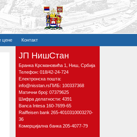
е цене
Контакт
ЈП НишСтан
Бранка Крсмановића 1, Ниш, Србија
Телефон:
018/42-24-724
Електронска пошта:
info@nisstan.rs
ПИБ: 100337368
Матични број: 07379625
Шифра делатности: 4391
Banca Intesa 160-7699-65
Raiffeisen bank 265-4010310003270-
36
Комерцијална банка 205-4077-79