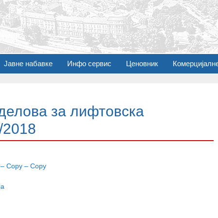
Јавне набавке
Инфо сервис
Ценовник
Комерцијалн
делова за лифтовска
/2018
a – Copy – Copy
ja