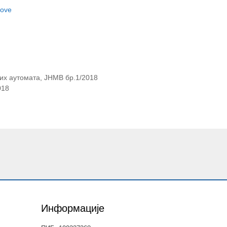
tove
их аутомата, ЈНМВ бр.1/2018
018
Информације