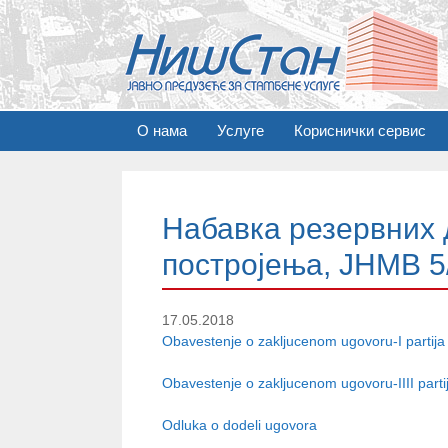
S
О нама
Услуге
Кориснички сервис
k
i
p
t
Набавка резервних 
o
c
постројења, ЈНМВ 5
o
n
t
17.05.2018
e
Obavestenje o zakljucenom ugovoru-I partij
n
Obavestenje o zakljucenom ugovoru-IIII parti
t
Odluka o dodeli ugovora