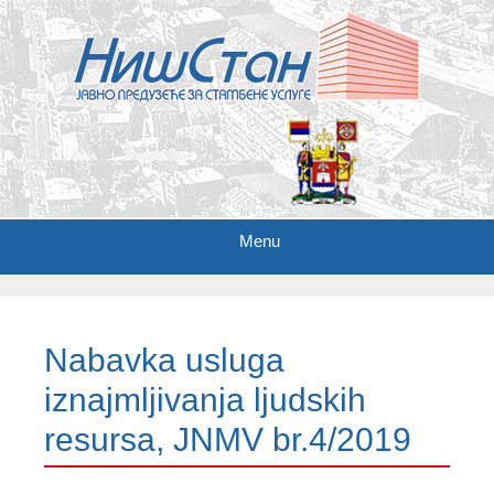
Menu
S
k
i
Nabavka usluga
p
t
iznajmljivanja ljudskih
o
c
resursa, JNMV br.4/2019
o
n