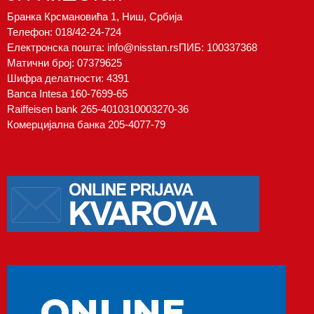
Бранка Крсмановића 1, Ниш, Србија
Телефон:
018/42-24-724
Електронска пошта:
info@nisstan.rs
ПИБ: 100337368
Матични број: 07379625
Шифра делатности: 4391
Banca Intesa 160-7699-65
Raiffeisen bank 265-4010310003270-36
Комерцијална банка 205-4077-79