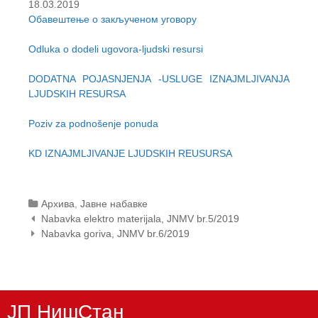
18.03.2019
t
Обавештење о закљученом уговору
e
n
Odluka o dodeli ugovora-ljudski resursi
t
DODATNA POJASNJENJA -USLUGE IZNAJMLJIVANJA
LJUDSKIH RESURSA
Poziv za podnošenje ponuda
KD IZNAJMLJIVANJE LJUDSKIH REUSURSA
Categories
Архива
,
Јавне набавке
Post
Nabavka elektro materijala, JNMV br.5/2019
navigation
Nabavka goriva, JNMV br.6/2019
ЈП НишСтан