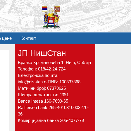
е цене
Контакт
ЈП НишСтан
Бранка Крсмановића 1, Ниш, Србија
Телефон:
018/42-24-724
Електронска пошта:
info@nisstan.rs
ПИБ: 100337368
Матични број: 07379625
Шифра делатности: 4391
Banca Intesa 160-7699-65
Raiffeisen bank 265-4010310003270-
36
Комерцијална банка 205-4077-79