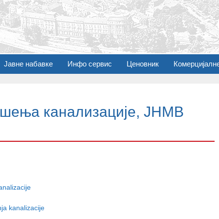
Јавне набавке
Инфо сервис
Ценовник
Комерцијалн
ушења канализације, ЈНМВ
nalizacije
a kanalizacije