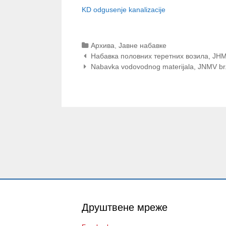
KD odgusenje kanalizacije
Categories
Архива
,
Јавне набавке
Post
Набавка половних теретних возила, ЈНМ
navigation
Nabavka vodovodnog materijala, JNMV br
Друштвене мреже