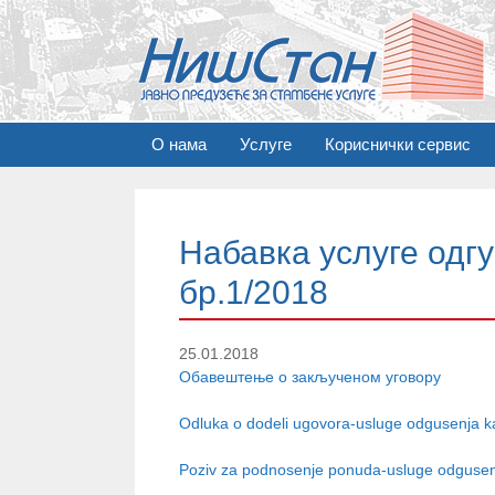
S
О нама
Услуге
Кориснички сервис
k
i
p
t
Набавка услуге одг
o
c
бр.1/2018
o
n
t
25.01.2018
e
Обавештење о закљученом уговору
n
Odluka o dodeli ugovora-usluge odgusenja ka
t
Poziv za podnosenje ponuda-usluge odgusenj