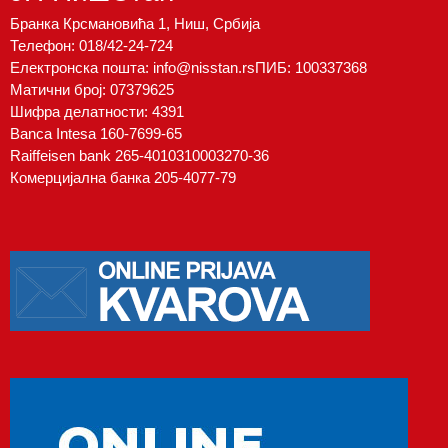
Бранка Крсмановића 1, Ниш, Србија
Телефон:
018/42-24-724
Електронска пошта:
info@nisstan.rs
ПИБ: 100337368
Матични број: 07379625
Шифра делатности: 4391
Banca Intesa 160-7699-65
Raiffeisen bank 265-4010310003270-36
Комерцијална банка 205-4077-79