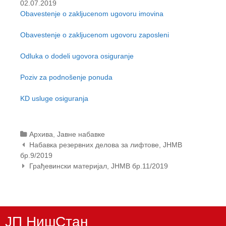
02.07.2019
t
Obavestenje o zakljucenom ugovoru imovina
e
n
Obavestenje o zakljucenom ugovoru zaposleni
t
Odluka o dodeli ugovora osiguranje
Poziv za podnošenje ponuda
KD usluge osiguranja
Categories
Архива
,
Јавне набавке
Post
Набавка резервних делова за лифтове, ЈНМВ
navigation
бр.9/2019
Грађевински материјал, ЈНМВ бр.11/2019
ЈП НишСтан