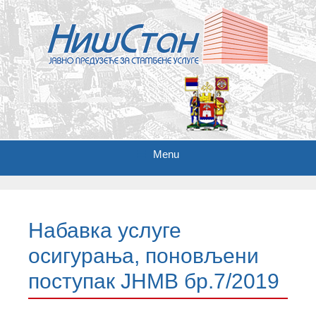
Menu
S
k
i
Набавка услуге
p
t
осигурања, поновљени
o
c
поступак ЈНМВ бр.7/2019
o
n