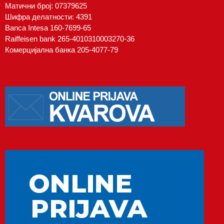
Матични број: 07379625
Шифра делатности: 4391
Banca Intesa 160-7699-65
Raiffeisen bank 265-4010310003270-36
Комерцијална банка 205-4077-79