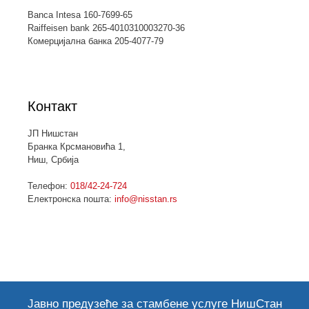
Banca Intesa 160-7699-65
Raiffeisen bank 265-4010310003270-36
Комерцијална банка 205-4077-79
Контакт
ЈП Нишстан
Бранка Крсмановића 1,
Ниш, Србија
Телефон:
018/42-24-724
Електронска пошта:
info@nisstan.rs
Јавно предузеће за стамбене услуге НишСтан