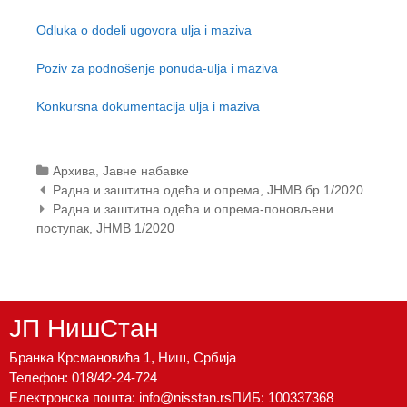
t
e
Odluka o dodeli ugovora ulja i maziva
n
t
Poziv za podnošenje ponuda-ulja i maziva
Konkursna dokumentacija ulja i maziva
Categories
Архива
,
Јавне набавке
Post
Радна и заштитна одећа и опрема, ЈНМВ бр.1/2020
navigation
Радна и заштитна одећа и опрема-поновљени
поступак, ЈНМВ 1/2020
ЈП НишСтан
Бранка Крсмановића 1, Ниш, Србија
Телефон:
018/42-24-724
Електронска пошта:
info@nisstan.rs
ПИБ: 100337368