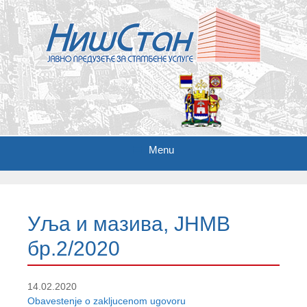
Menu
S
k
i
Уља и мазива, ЈНМВ
p
t
бр.2/2020
o
c
o
14.02.2020
n
Obavestenje o zakljucenom ugovoru