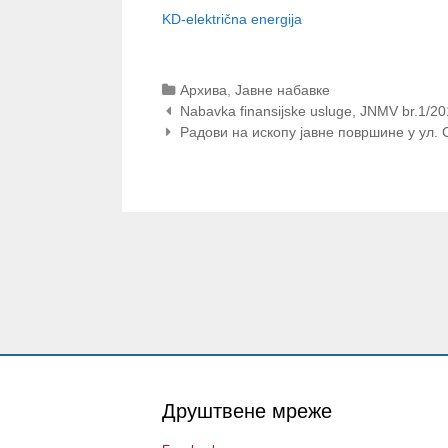
KD-električna energija
Categories
Архива
,
Јавне набавке
Post
Nabavka finansijske usluge, JNMV br.1/2
navigation
Радови на ископу јавне површине у ул.
Друштвене мреже