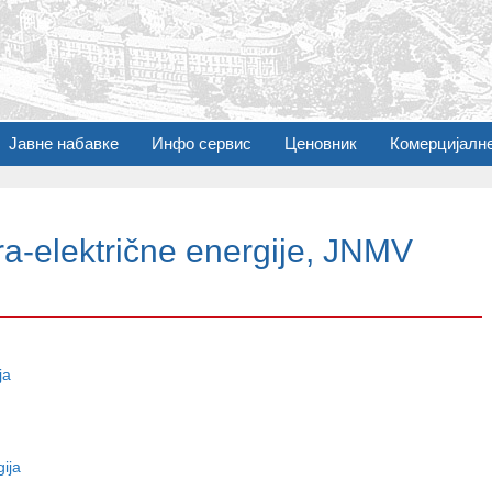
Јавне набавке
Инфо сервис
Ценовник
Комерцијалн
a-električne energije, JNMV
ja
ija