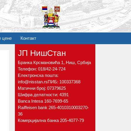
е цене
Контакт
ЈП НишСтан
Бранка Крсмановића 1, Ниш, Србија
Телефон:
018/42-24-724
Електронска пошта:
info@nisstan.rs
ПИБ: 100337368
Матични број: 07379625
Шифра делатности: 4391
Banca Intesa 160-7699-65
Raiffeisen bank 265-4010310003270-
36
Комерцијална банка 205-4077-79