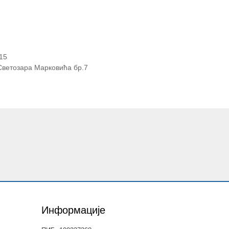
015
 Светозара Марковића бр.7
Информације