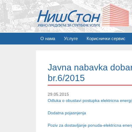
S
О нама
Услуге
Кориснички сервис
k
i
p
t
Javna nabavka dobar
o
c
br.6/2015
o
n
t
29.05.2015
e
Odluka o obustavi postupka elektricna energi
n
Dodatna pojasnjenja
t
Poziv za dostavljanje ponuda-elektricna energ