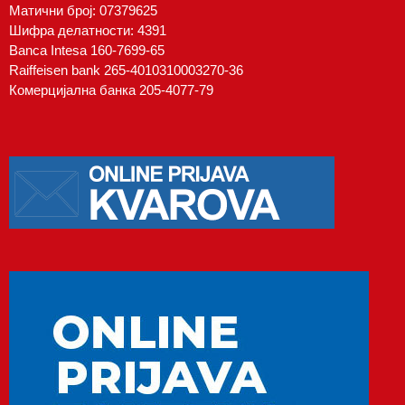
Матични број: 07379625
Шифра делатности: 4391
Banca Intesa 160-7699-65
Raiffeisen bank 265-4010310003270-36
Комерцијална банка 205-4077-79