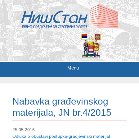
Menu
S
k
i
Nabavka građevinskog
p
t
materijala, JN br.4/2015
o
c
o
25.05.2015
n
Odluka o obustavi postupka-gradjevinski materijal