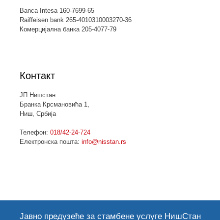
Banca Intesa 160-7699-65
Raiffeisen bank 265-4010310003270-36
Комерцијална банка 205-4077-79
Контакт
ЈП Нишстан
Бранка Крсмановића 1,
Ниш, Србија
Телефон:
018/42-24-724
Електронска пошта:
info@nisstan.rs
Јавно предузеће за стамбене услуге НишСтан