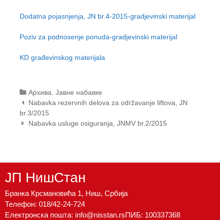
t
e
Dodatna pojasnjenja, JN br.4-2015-gradjevinski materijal
n
t
Poziv za podnosenje ponuda-gradjevinski materijal
KD građevinskog materijala
Categories
Архива
,
Јавне набавке
Post
Nabavka rezervnih delova za održavanje liftova, JN
navigation
br.3/2015
Nabavka usluge osiguranja, JNMV br.2/2015
ЈП НишСтан
Бранка Крсмановића 1, Ниш, Србија
Телефон:
018/42-24-724
Електронска пошта:
info@nisstan.rs
ПИБ: 100337368