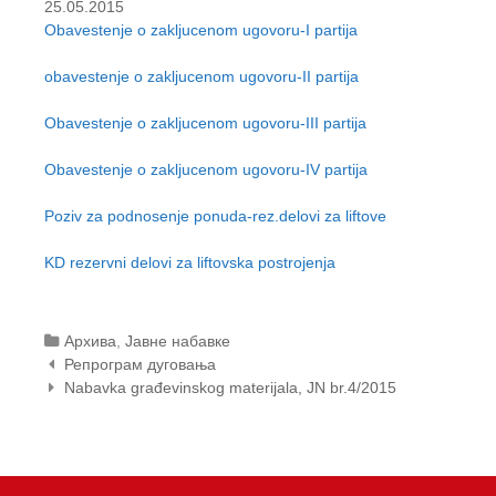
25.05.2015
t
Obavestenje o zakljucenom ugovoru-I partija
e
n
obavestenje o zakljucenom ugovoru-II partija
t
Obavestenje o zakljucenom ugovoru-III partija
Obavestenje o zakljucenom ugovoru-IV partija
Poziv za podnosenje ponuda-rez.delovi za liftove
KD rezervni delovi za liftovska postrojenja
Categories
Архива
,
Јавне набавке
Post
Репрограм дуговања
navigation
Nabavka građevinskog materijala, JN br.4/2015