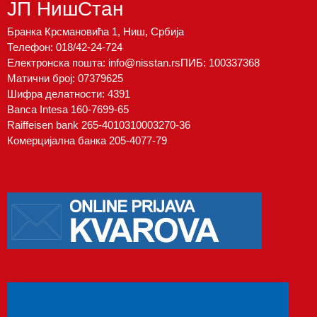
ЈП НишСтан
Бранка Крсмановића 1, Ниш, Србија
Телефон:
018/42-24-724
Електронска пошта:
info@nisstan.rs
ПИБ: 100337368
Матични број: 07379625
Шифра делатности: 4391
Banca Intesa 160-7699-65
Raiffeisen bank 265-4010310003270-36
Комерцијална банка 205-4077-79