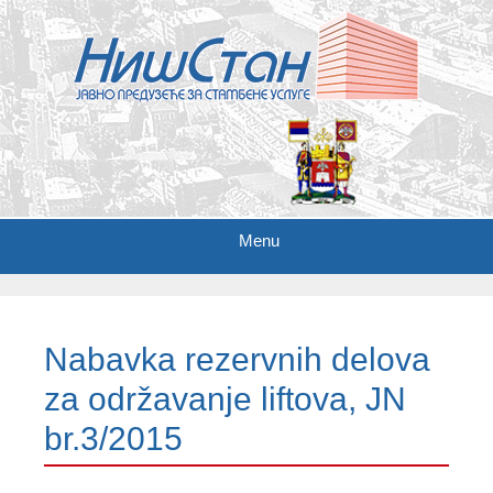
Menu
S
k
i
Nabavka rezervnih delova
p
t
za održavanje liftova, JN
o
c
br.3/2015
o
n